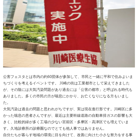
公害フェスタとは市内の約60団体が参加して、市民と一緒に平和で住みよいま
ちづくりを考えるイベントです。 川崎の街は工業都市として栄えてきました
が、その陰には大気汚染問題があり過去には「公害の都市」と呼ばれる時代も
ありました。多くの市民の方が喘息にかかり、お亡くなりになる方もいまし
た。
大気汚染は過去の問題と思われがちですが、実は現在進行形です。川崎区に多
かった喘息の患者さんですが、最近は主要幹線道路の自動車排ガスの影響も大
きく、比較的緑が多く工場の少ない宮前区・多摩区・高津区でも増えていま
す。久地診療所の診療圏なのでとても他人事ではありません。
自分たちが暮らす地域の環境に目を向けて、改善に向けた小さな努力をする事